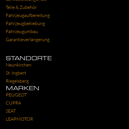
Tei­le & Zube­hör
Fahr­zeug­auf­be­rei­tung
Fahr­zeug­be­kle­bung
Fahr­zeug­um­bau
Garantie­verlängerung
STANDORTE
Neun­kir­chen
St. Ing­bert
Rie­gels­berg
MARKEN
PEU­GEOT
CUP­RA
SEAT
LEAP­MO­TOR