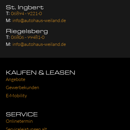
St. Ingbert
T:
06894 - 9221-0
M:
info@autohaus-weiland.de
Riegelsberg
T:
06806 - 99481-0
M:
info@autohaus-weiland.de
KAUFEN & LEASEN
Ange­bo­te
Gewer­be­kun­den
E‑Mobility
SERVICE
Online­ter­min
Ser­vice­leis­tun­gen alt