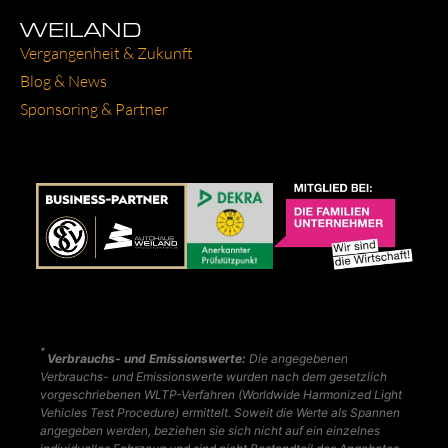
WEILAND
Ver­gan­gen­heit & Zukunft
Blog & News
Spon­so­ring & Part­ner
*
Verbrauchs- und Emissionswerte:
Die angegebenen
Verbrauchs- und Emissionswerte wurden nach dem gesetzlich
vorgeschriebenen WLTP-Verfahren (Worldwide Harmonized Light
Vehicles Test Procedure) ermittelt. Soweit die Werte als Spannen
angegeben werden, beziehen sie sich nicht auf ein einzelnes