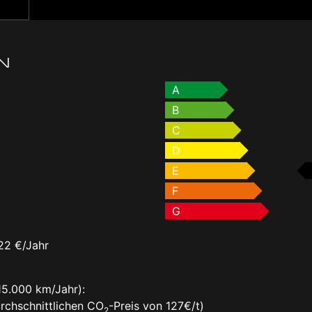
g
N
A
B
C
D
E
F
G
22 €/Jahr
15.000 km/Jahr):
rchschnittlichen CO
-Preis von 127€/t)
2