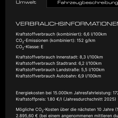
Umwelt
Fahrzeugbeschreibun
VERBRAUCHSINFORMATIONE
Kraftstoffverbrauch (kombiniert):
6,6 l/100km
CO
-Emissionen (kombiniert):
152 g/km
2
CO
-Klasse:
E
2
Kraftstoffverbrauch Innenstadt:
8,3 l/100km
Kraftstoffverbrauch Stadtrand:
6,2 l/100km
Kraftstoffverbrauch Landstraße:
5,5 l/100km
Kraftstoffverbrauch Autobahn:
6,9 l/100km
Energiekosten bei 15.000km Jahresfahrleistung:
17
Kraftstoffpreis:
1.80 €/l (Jahresdurchschnitt 2025)
Mögliche CO
-Kosten über die nächsten 10 Jahre (
2
2.895,60 € (bei einem angenommenen mittleren du