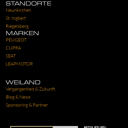
STANDORTE
Neun­kir­chen
St. Ing­bert
Rie­gels­berg
MARKEN
PEU­GEOT
CUP­RA
SEAT
LEAP­MO­TOR
WEILAND
Ver­gan­gen­heit & Zukunft
Blog & News
Spon­so­ring & Part­ner