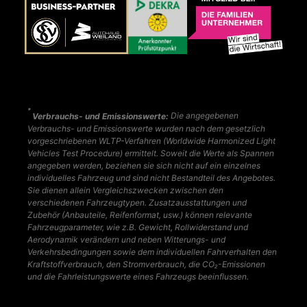
*
Verbrauchs- und Emissionswerte:
Die angegebenen
Verbrauchs- und Emissionswerte wurden nach dem gesetzlich
vorgeschriebenen WLTP-Verfahren (Worldwide Harmonized Light
Vehicles Test Procedure) ermittelt. Soweit die Werte als Spannen
angegeben werden, beziehen sie sich nicht auf ein einzelnes
individuelles Fahrzeug und sind nicht Bestandteil des Angebotes.
Sie dienen allein Vergleichszwecken zwischen den
verschiedenen Fahrzeugtypen. Zusatzausstattungen und
Zubehör (Anbauteile, Reifenformat, usw.) können relevante
Fahrzeugparameter, wie z.B. Gewicht, Rollwiderstand und
Aerodynamik verändern und neben Witterungs- und
Verkehrsbedingungen sowie dem individuellen Fahrverhalten den
Kraftstoffverbrauch, den Stromverbrauch, die CO₂-Emissionen
und die Fahrleistungswerte eines Fahrzeugs beeinflussen.