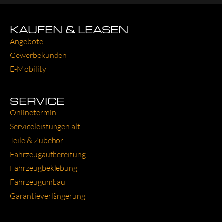
KAUFEN & LEASEN
Ange­bo­te
Gewer­be­kun­den
E‑Mobility
SERVICE
Online­ter­min
Ser­vice­leis­tun­gen alt
Tei­le & Zube­hör
Fahr­zeug­auf­be­rei­tung
Fahr­zeug­be­kle­bung
Fahr­zeug­um­bau
Garantie­verlängerung