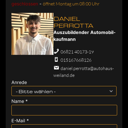
geschlossen
-
öffnet Montag um 08:00 Uhr
DANIEL
PERROTTA
Aus­zu­bil­den­der Au­to­mo­bil­
kauf­mann
06821 40173-19
015167668126
daniel.perrotta@autohaus-
weiland.de
Anrede
- Bitte wählen -
Name *
E-Mail *