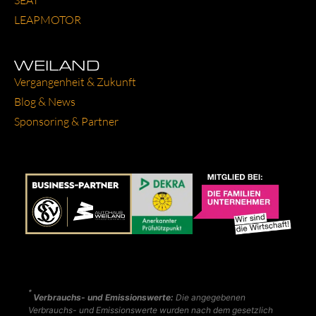
LEAP­MO­TOR
WEILAND
Ver­gan­gen­heit & Zukunft
Blog & News
Spon­so­ring & Part­ner
*
Verbrauchs- und Emissionswerte:
Die angegebenen
Verbrauchs- und Emissionswerte wurden nach dem gesetzlich