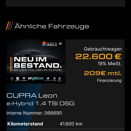
Ähnliche Fahrzeuge
AI
Gebrauchtwagen
22.600 €
19% MwSt.
209€ mtl.
Finanzierung
CUPRA
Leon
e-Hybrid 1.4 TSI DSG
interne Nummer: 066690
Kilometerstand
41.600 km