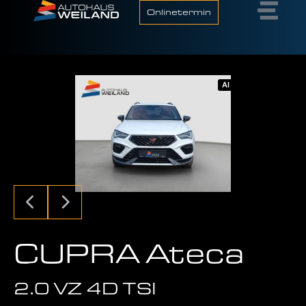
Onlinetermin
AI
CUPRA Ateca
2.0 VZ 4D TSI