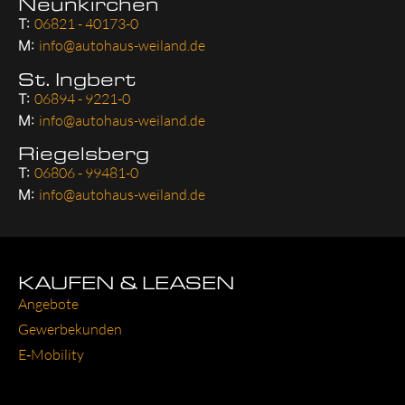
Neunkirchen
T:
06821 - 40173-0
M:
info@autohaus-weiland.de
St. Ingbert
T:
06894 - 9221-0
M:
info@autohaus-weiland.de
Riegelsberg
T:
06806 - 99481-0
M:
info@autohaus-weiland.de
KAUFEN & LEASEN
Ange­bo­te
Gewer­be­kun­den
E‑Mobility