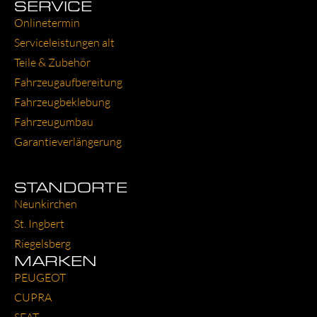
SERVICE
Online­ter­min
Ser­vice­leis­tun­gen alt
Tei­le & Zube­hör
Fahr­zeug­auf­be­rei­tung
Fahr­zeug­be­kle­bung
Fahr­zeug­um­bau
Garantie­verlängerung
STANDORTE
Neun­kir­chen
St. Ing­bert
Rie­gels­berg
MARKEN
PEU­GEOT
CUP­RA
SEAT