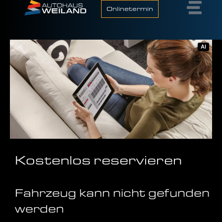
Onlinetermin
AI
Kos­ten­los reser­vie­ren
Fahr­zeug kann nicht gefun­den
wer­den