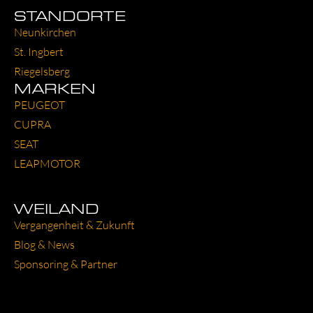
STANDORTE
Neun­kir­chen
St. Ing­bert
Rie­gels­berg
MARKEN
PEU­GEOT
CUP­RA
SEAT
LEAP­MO­TOR
WEILAND
Ver­gan­gen­heit & Zukunft
Blog & News
Spon­so­ring & Part­ner