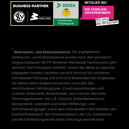
*
Verbrauchs- und Emissionswerte:
Die angegebenen
Verbrauchs- und Emissionswerte wurden nach dem gesetzlich
vorgeschriebenen WLTP-Verfahren (Worldwide Harmonized Light
Vehicles Test Procedure) ermittelt. Soweit die Werte als Spannen
angegeben werden, beziehen sie sich nicht auf ein einzelnes
individuelles Fahrzeug und sind nicht Bestandteil des Angebotes.
Sie dienen allein Vergleichszwecken zwischen den
verschiedenen Fahrzeugtypen. Zusatzausstattungen und
Zubehör (Anbauteile, Reifenformat, usw.) können relevante
Fahrzeugparameter, wie z.B. Gewicht, Rollwiderstand und
Aerodynamik verändern und neben Witterungs- und
Verkehrsbedingungen sowie dem individuellen Fahrverhalten den
Kraftstoffverbrauch, den Stromverbrauch, die CO₂-Emissionen
und die Fahrleistungswerte eines Fahrzeugs beeinflussen.