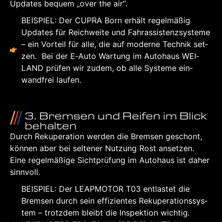
Updates bequem „over the air“.
BEI­SPIEL: Der CUP­RA Born erhält regel­mä­ßig
Updates für Reich­wei­te und Fahr­as­sis­tenz­sys­te­me
– ein Vor­teil für alle, die auf moder­ne Tech­nik set­
zen. Bei der E‑Auto War­tung im Auto­haus WEI­
LAND prü­fen wir zudem, ob alle Sys­te­me ein­
wand­frei lau­fen.
3. Brem­sen und Rei­fen im Blick
behal­ten
Durch Reku­per­a­ti­on wer­den die Brem­sen geschont,
kön­nen aber bei sel­te­ner Nut­zung Rost anset­zen.
Eine regel­mä­ßi­ge Sicht­prü­fung im Auto­haus ist daher
sinn­voll.
BEI­SPIEL: Der LEAP­MO­TOR T03 ent­las­tet die
Brem­sen durch sein effi­zi­en­tes Reku­per­a­ti­ons­sys­
tem – trotz­dem bleibt die Inspek­ti­on wich­tig.