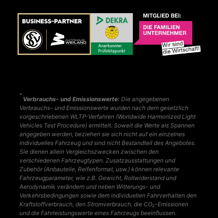
*
Verbrauchs- und Emissionswerte:
Die angegebenen
Verbrauchs- und Emissionswerte wurden nach dem gesetzlich
vorgeschriebenen WLTP-Verfahren (Worldwide Harmonized Light
Vehicles Test Procedure) ermittelt. Soweit die Werte als Spannen
angegeben werden, beziehen sie sich nicht auf ein einzelnes
individuelles Fahrzeug und sind nicht Bestandteil des Angebotes.
Sie dienen allein Vergleichszwecken zwischen den
verschiedenen Fahrzeugtypen. Zusatzausstattungen und
Zubehör (Anbauteile, Reifenformat, usw.) können relevante
Fahrzeugparameter, wie z.B. Gewicht, Rollwiderstand und
Aerodynamik verändern und neben Witterungs- und
Verkehrsbedingungen sowie dem individuellen Fahrverhalten den
Kraftstoffverbrauch, den Stromverbrauch, die CO₂-Emissionen
und die Fahrleistungswerte eines Fahrzeugs beeinflussen.