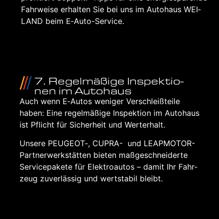
Fahr­wei­se erhal­ten Sie bei uns im Auto­haus WEI­
LAND beim E‑Au­to-Ser­vice.
7. Regel­mä­ßi­ge Inspek­tio­
nen im Auto­haus
Auch wenn E‑Autos weni­ger Ver­schleiß­tei­le
haben: Eine regel­mä­ßi­ge Inspek­ti­on im Auto­haus
ist Pflicht für Sicher­heit und Wert­erhalt.
Unse­re PEUGEOT‑, CUP­RA- und LEAP­MO­TOR-
Part­ner­werk­stät­ten bie­ten maß­ge­schnei­der­te
Ser­vice­pa­ke­te für Elek­tro­au­tos – damit Ihr Fahr­
zeug zuver­läs­sig und wert­sta­bil bleibt.