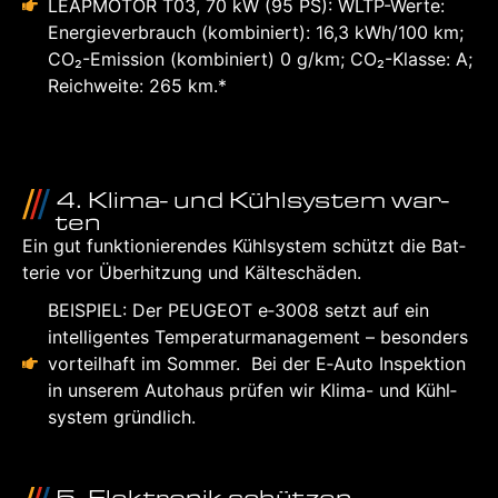
LEAP­MO­TOR T03, 70 kW (95 PS): WLTP-Wer­te:
Ener­gie­ver­brauch (kom­bi­niert): 16,3 kWh/100 km;
CO₂-Emis­si­on (kom­bi­niert) 0 g/km; CO₂-Klas­se: A;
Reich­wei­te: 265 km.*
4. Kli­ma- und Kühl­sys­tem war­
ten
Ein gut funk­tio­nie­ren­des Kühl­sys­tem schützt die Bat­
te­rie vor Über­hit­zung und Käl­te­schä­den.
BEI­SPIEL: Der PEU­GEOT e‑3008 setzt auf ein
intel­li­gen­tes Tem­pe­ra­tur­ma­nage­ment – beson­ders
vor­teil­haft im Som­mer. Bei der E‑Auto Inspek­ti­on
in unse­rem Auto­haus prü­fen wir Kli­ma- und Kühl­
sys­tem gründ­lich.
5. Elek­tro­nik schüt­zen