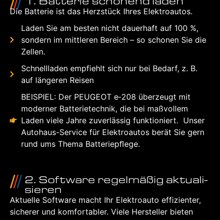
1. Bat­te­rie scho­nend laden
Die Bat­te­rie ist das Herz­stück Ihres Elek­tro­au­tos.
Laden Sie am bes­ten nicht dau­er­haft auf 100 %,
son­dern im mitt­le­ren Bereich – so scho­nen Sie die
Zel­len.
Schnell­la­den emp­fiehlt sich nur bei Bedarf, z. B.
auf län­ge­ren Rei­sen
BEI­SPIEL: Der PEU­GEOT e‑208 über­zeugt mit
moder­ner Bat­te­rie­tech­nik, die bei maß­vol­lem
Laden vie­le Jah­re zuver­läs­sig funk­tio­niert. Unser
Auto­haus-Ser­vice für Elek­tro­au­tos berät Sie gern
rund ums The­ma Bat­te­riepﬂe­ge.
2. Soft­ware regel­mä­ßig aktua­li­
sie­ren
Aktu­el­le Soft­ware macht Ihr Elek­tro­au­to effi­zi­en­ter,
siche­rer und kom­for­ta­bler. Vie­le Her­stel­ler bie­ten