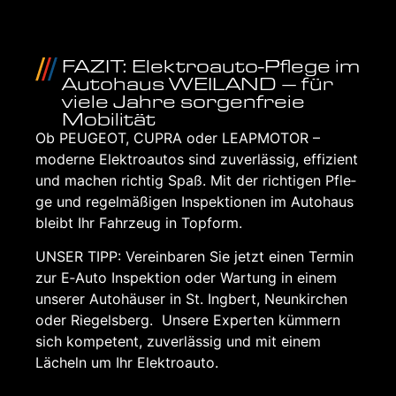
FAZIT: Elek­tro­au­to-Pfle­ge im
Auto­haus WEI­LAND – für
vie­le Jah­re sor­gen­freie
Mobi­li­tät
Ob PEU­GEOT, CUP­RA oder LEAP­MO­TOR –
moder­ne Elek­tro­au­tos sind zuver­läs­sig, effi­zi­ent
und machen rich­tig Spaß. Mit der rich­ti­gen Pfle­
ge und regel­mä­ßi­gen Inspek­tio­nen im Auto­haus
bleibt Ihr Fahr­zeug in Top­form.
UNSER TIPP: Ver­ein­ba­ren Sie jetzt einen Ter­min
zur E‑Auto Inspek­ti­on oder War­tung in einem
unse­rer Auto­häu­ser in St. Ing­bert, Neun­kir­chen
oder Rie­gels­berg. Unse­re Exper­ten küm­mern
sich kom­pe­tent, zuver­läs­sig und mit einem
Lächeln um Ihr Elek­tro­au­to.