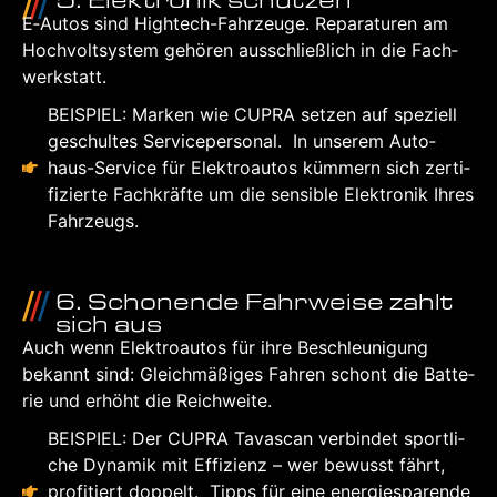
E‑Autos sind High­tech-Fahr­zeu­ge. Repa­ra­tu­ren am
Hoch­volt­sys­tem gehö­ren aus­schließ­lich in die Fach­
werk­statt.
BEI­SPIEL: Mar­ken wie CUP­RA set­zen auf spe­zi­ell
geschul­tes Ser­vice­per­so­nal. In unse­rem Auto­
haus-Ser­vice für Elek­tro­au­tos küm­mern sich zer­ti­
fi­zier­te Fach­kräf­te um die sen­si­ble Elek­tro­nik Ihres
Fahr­zeugs.
6. Scho­nen­de Fahr­wei­se zahlt
sich aus
Auch wenn Elek­tro­au­tos für ihre Beschleu­ni­gung
bekannt sind: Gleich­mä­ßi­ges Fah­ren schont die Bat­te­
rie und erhöht die Reich­wei­te.
BEI­SPIEL: Der CUP­RA Tavascan ver­bin­det sport­li­
che Dyna­mik mit Effi­zi­enz – wer bewusst fährt,
pro­fi­tiert dop­pelt. Tipps für eine ener­gie­spa­ren­de