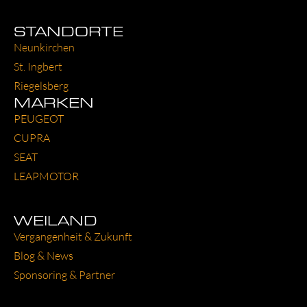
STANDORTE
Neun­kir­chen
St. Ing­bert
Rie­gels­berg
MARKEN
PEU­GEOT
CUP­RA
SEAT
LEAP­MO­TOR
WEILAND
Ver­gan­gen­heit & Zukunft
Blog & News
Spon­so­ring & Part­ner