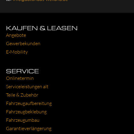
KAUFEN & LEASEN
Ange­bo­te
Gewer­be­kun­den
E‑Mobility
SERVICE
Online­ter­min
Ser­vice­leis­tun­gen alt
Tei­le & Zube­hör
Fahr­zeug­auf­be­rei­tung
Fahr­zeug­be­kle­bung
Fahr­zeug­um­bau
Garantie­verlängerung