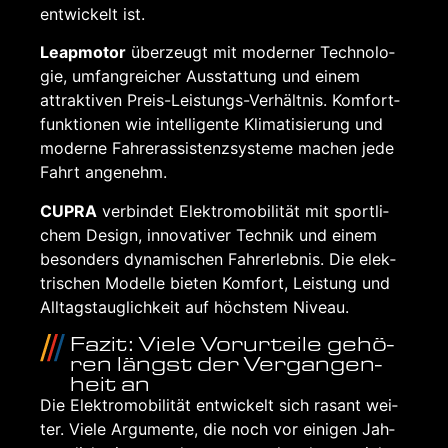
ent­wi­ckelt ist.
Leap­mo­tor
über­zeugt mit moder­ner Tech­no­lo­
gie, umfang­rei­cher Aus­stat­tung und einem
attrak­ti­ven Preis-Leis­tungs-Ver­hält­nis. Kom­fort­
funk­tio­nen wie intel­li­gen­te Kli­ma­ti­sie­rung und
moder­ne Fah­rer­as­sis­tenz­sys­te­me machen jede
Fahrt ange­nehm.
CUP­RA
ver­bin­det Elek­tro­mo­bi­li­tät mit sport­li­
chem Design, inno­va­ti­ver Tech­nik und einem
beson­ders dyna­mi­schen Fahr­erleb­nis. Die elek­
tri­schen Model­le bie­ten Kom­fort, Leis­tung und
All­tags­taug­lich­keit auf höchs­tem Niveau.
Fazit: Vie­le Vor­ur­tei­le gehö­
ren längst der Ver­gan­gen­
heit an
Die Elek­tro­mo­bi­li­tät ent­wi­ckelt sich rasant wei­
ter. Vie­le Argu­men­te, die noch vor eini­gen Jah­