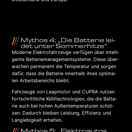
Mythos 4: „Die Bat­te­rie lei­
det unter Som­mer­hit­ze“
Moder­ne Elek­tro­fahr­zeu­ge ver­fü­gen über intel­li­
gen­te Bat­te­rie­ma­nage­ment­sys­te­me. Die­se über­
wa­chen per­ma­nent die Tem­pe­ra­tur und sor­gen
dafür, dass die Bat­te­rie inner­halb ihres opti­ma­
len Arbeits­be­reichs bleibt.
Fahr­zeu­ge von Leap­mo­tor und CUP­RA nut­zen
fort­schritt­li­che Kühl­tech­no­lo­gien, die die Bat­te­
rie auch bei hohen Außen­tem­pe­ra­tu­ren schüt­
zen. Dadurch blei­ben Leis­tung, Effi­zi­enz und
Lang­le­big­keit erhal­ten.
Mythos 5: „Elek­tro­au­tos