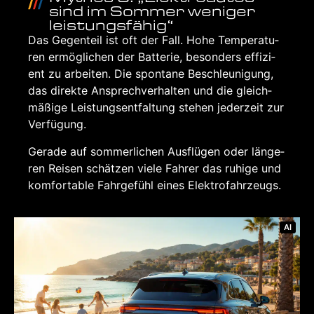
sind im Som­mer weni­ger
leis­tungs­fä­hig“
Das Gegen­teil ist oft der Fall. Hohe Tem­pe­ra­tu­
ren ermög­li­chen der Bat­te­rie, beson­ders effi­zi­
ent zu arbei­ten. Die spon­ta­ne Beschleu­ni­gung,
das direk­te Ansprech­ver­hal­ten und die gleich­
mä­ßi­ge Leis­tungs­ent­fal­tung ste­hen jeder­zeit zur
Ver­fü­gung.
Gera­de auf som­mer­li­chen Aus­flü­gen oder län­ge­
ren Rei­sen schät­zen vie­le Fah­rer das ruhi­ge und
kom­for­ta­ble Fahr­ge­fühl eines Elek­tro­fahr­zeugs.
AI