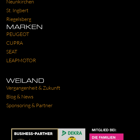
Neun­kir­chen
St. Ing­bert
Rie­gels­berg
MARKEN
PEU­GEOT
CUP­RA
SEAT
LEAP­MO­TOR
WEILAND
Ver­gan­gen­heit & Zukunft
Blog & News
Spon­so­ring & Part­ner