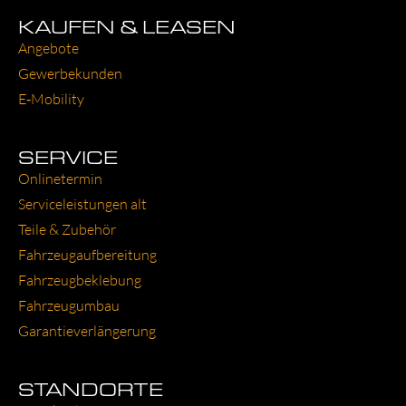
KAUFEN & LEASEN
Ange­bo­te
Gewer­be­kun­den
E‑Mobility
SERVICE
Online­ter­min
Ser­vice­leis­tun­gen alt
Tei­le & Zube­hör
Fahr­zeug­auf­be­rei­tung
Fahr­zeug­be­kle­bung
Fahr­zeug­um­bau
Garantie­verlängerung
STANDORTE