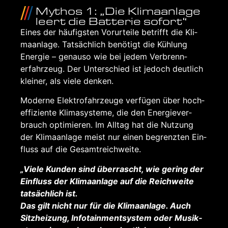
Mythos 1: „Die Kli­ma­an­la­ge
leert die Bat­te­rie sofort“
Eines der häu­figs­ten Vor­ur­tei­le betrifft die Kli­
ma­an­la­ge. Tat­säch­lich benö­tigt die Küh­lung
Ener­gie – genau­so wie bei jedem Ver­brenn­
erfahr­zeug. Der Unter­schied ist jedoch deut­lich
klei­ner, als vie­le den­ken.
Moder­ne Elek­tro­fahr­zeu­ge ver­fü­gen über hoch­
ef­fi­zi­en­te Kli­ma­sys­te­me, die den Ener­gie­ver­
brauch opti­mie­ren. Im All­tag hat die Nut­zung
der Kli­ma­an­la­ge meist nur einen begrenz­ten Ein­
fluss auf die Gesamt­reich­wei­te.
„Vie­le Kun­den sind über­rascht, wie gering der
Ein­fluss der Kli­ma­an­la­ge auf die Reich­wei­te
tat­säch­lich ist.
Das gilt nicht nur für die Kli­ma­an­la­ge. Auch
Sitz­hei­zung, Info­tain­ment­sys­tem oder Musik­