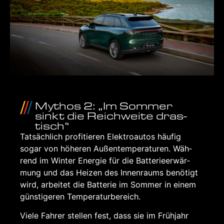
Mythos 2: „Im Som­mer
sinkt die Reich­wei­te dras­
tisch“
Tat­säch­lich pro­fi­tie­ren Elek­tro­au­tos häu­fig
sogar von höhe­ren Außen­tem­pe­ra­tu­ren. Wäh­
rend im Win­ter Ener­gie für die Bat­te­rie­er­wär­
mung und das Hei­zen des Innen­raums benö­tigt
wird, arbei­tet die Bat­te­rie im Som­mer in einem
güns­ti­ge­ren Tem­pe­ra­tur­be­reich.
Vie­le Fah­rer stel­len fest, dass sie im Früh­jahr