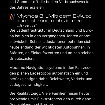
und Som­mer oft die bes­ten Ver­brauchs­wer­te
des Jah­res erzie­len.
Mythos 3: „Mit dem E‑Auto
kommt man nicht in den
Urlaub“
Die Lade­infra­struk­tur in Deutsch­land und Euro­
pa hat sich in den ver­gan­ge­nen Jah­ren enorm
ent­wi­ckelt. Schnell­la­de­sta­tio­nen befin­den sich
heu­te ent­lang der wich­tigs­ten Auto­bah­nen, in
Städ­ten, an Ein­kaufs­zen­tren und an zahl­rei­chen
Urlaubs­zie­len.
Moder­ne Navi­ga­ti­ons­sys­te­me in den Fahr­zeu­
gen pla­nen Lade­stopps auto­ma­tisch ein und
berück­sich­ti­gen dabei Reich­wei­te, Ver­kehr und
Lade­ge­schwin­dig­keit.
Die Rea­li­tät zeigt: Vie­le Fami­li­en rei­sen heu­te
pro­blem­los mit Elek­tro­fahr­zeu­gen durch ganz
Deutsch­land und Euro­pa.