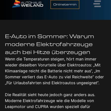
Onlinetermin
E‑Auto im Som­mer: War­um
moder­ne Elek­tro­fahr­zeu­ge
auch bei Hit­ze über­zeu­gen
Wenn die Temperaturen steigen, hört man immer
wieder dieselben Vorurteile über Elektroautos: „Mit
Klimaanlage reicht die Batterie nicht mehr aus“, „Im
Sommer verliert das E-Auto zu viel Reichweite“ oder
„Für Urlaubsfahrten sind Elektroautos ungeeignet“.
Die Realität sieht heute jedoch ganz anders aus.
Moderne Elektrofahrzeuge wie die Modelle von
Leapmotor und CUPRA wurden speziell dafür