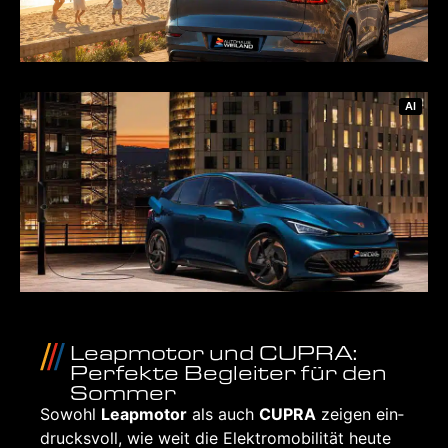
AI
Leap­mo­tor und CUP­RA:
Per­fek­te Beglei­ter für den
Som­mer
Sowohl
Leap­mo­tor
als auch
CUP­RA
zei­gen ein­
drucks­voll, wie weit die Elek­tro­mo­bi­li­tät heu­te