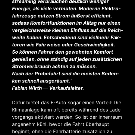
strea­ming ver­brau­chen deut­lich weni­ger
Ener­gie, als vie­le ver­mu­ten. Moder­ne Elek­tro­
fahr­zeu­ge nut­zen Strom äußerst effi­zi­ent,
sodass Kom­fort­funk­tio­nen im All­tag nur einen
ver­gleichs­wei­se klei­nen Ein­fluss auf die Reich­
wei­te haben. Ent­schei­dend sind viel­mehr Fak­
to­ren wie Fahr­wei­se oder Geschwin­dig­keit.
So kön­nen Fah­rer den gewohn­ten Kom­fort
genie­ßen, ohne stän­dig auf jeden zusätz­li­chen
Strom­ver­brauch ach­ten zu müs­sen.
Nach der Pro­be­fahrt sind die meis­ten Beden­
ken schnell aus­ge­räumt.“
Fabi­an Wirth — Ver­kaufs­lei­ter.
Dafür bie­tet das E‑Auto sogar einen Vor­teil: Die
Kli­ma­an­la­ge kann oft bereits wäh­rend des Lade­
vor­gangs akti­viert wer­den. So ist der Innen­raum
ange­nehm kühl, bevor die Fahrt über­haupt
beginnt, ohne die Fahr­bat­te­rie zusätz­lich zu