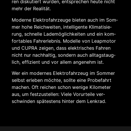
ren dis­ku­tiert wur­den, ent­spre­chen heu­te nicht
mehr der Rea­li­tät.
Moder­ne Elek­tro­fahr­zeu­ge bie­ten auch im Som­
mer hohe Reich­wei­ten, intel­li­gen­te Kli­ma­ti­sie­
rung, schnel­le Lade­mög­lich­kei­ten und ein kom­
for­ta­bles Fahr­erleb­nis. Model­le von Leap­mo­tor
und CUP­RA zei­gen, dass elek­tri­sches Fah­ren
nicht nur nach­hal­tig, son­dern auch all­tags­taug­
lich, effi­zi­ent und vor allem ange­nehm ist.
Wer ein moder­nes Elek­tro­fahr­zeug im Som­mer
selbst erle­ben möch­te, soll­te eine Pro­be­fahrt
machen. Oft rei­chen schon weni­ge Kilo­me­ter
aus, um fest­zu­stel­len: Vie­le Vor­ur­tei­le ver­
schwin­den spä­tes­tens hin­ter dem Lenk­rad.