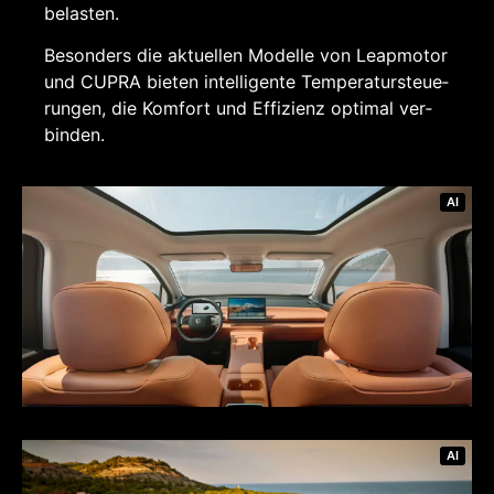
belas­ten.
Beson­ders die aktu­el­len Model­le von Leap­mo­tor
und CUP­RA bie­ten intel­li­gen­te Tem­pe­ra­tur­steue­
run­gen, die Kom­fort und Effi­zi­enz opti­mal ver­
bin­den.
AI
AI