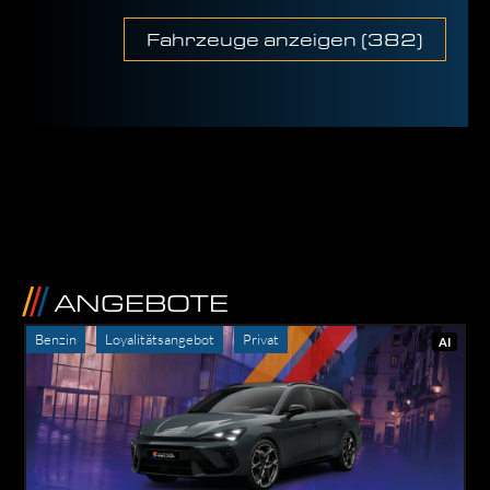
Fahr­zeu­ge anzei­gen
(
382
)
ANGE­BO­TE
Ben­zin
Loya­li­täts­an­ge­bot
Pri­vat
AI