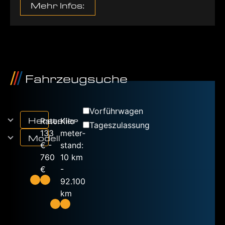
Mehr Infos:
Fahr­zeug­su­che
Vor­führ­wa­gen
Her­stel­ler
Rate:
Kilo­
Tages­zu­las­sung
133
me­ter­
Modell
€
stand:
760
10 km
€
92.100
km