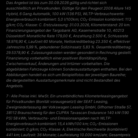
Das Angebot ist bis zum 30.09.2026 gültig und richtet sich
ausschließlich an Privatkunden. Gültige für den Peugeot 2008 Allure 145
Hybrid, 6 Gang Automatik, 100 kW (136 PS), WLTP-Verbrauchswerte:
Energieverbrauch kombiniert: 5,0 l/100km; CO₂-Emission kombiniert: 113
g/km; CO₂-Klasse: C. Erstzulassung: 31.03.2026, Kilometerstand: 20 km.
Finanzierungsangebot der Targobank AG, Kasernenstraße 10, 40213
Düsseldorf: Monatliche Rate 179,00 €, Anzahlung 2.500 €, Schlussrate
18.976,90 €, Laufzeit 60 Monate, Nettokreditbetrag 23.350 €, effektiver
Jahreszins 5,99 %, gebundener Sollzinssatz 5,83 %. Gesamtkreditbetrag:
29.5378,90 €. Zulassungskosten werden gesondert in Rechnung gestellt.
Finanzierung vorbehaltlich einer positiven Bonitätsprüfung.
Zwischenverkauf, Änderungen und Irrtümer vorbehalten. Die
abgebildeten Fahrzeuge können Sonderausstattungen enthalten. Bei den
Abbildungen handelt es sich um Beispielfotos der jeweiligen Baureihe;
die dargestellten Ausstattungsmerkmale sind nicht Bestandteil des
Angebots.
7 : Alle Preise inkl. MwSt. Ein unverbindliches Kilometerleasingangebot
für Privatkunden (Bonität vorausgesetzt) der SEAT Leasing,
Zweigniederlassung der Volkswagen Leasing GmbH, Gifhorner Straße 57,
38112 Braunschweig für den CUPRA Tavascan Endurance 140 kW (190
PS) 58 kWh, Verbrauchs- und Emissionsangaben nach WLTP:
Energieverbrauch kombiniert: 15,4 kWh/100 km; CO₂-Emissionen
kombiniert: 0 g/km; CO₂-Klasse: A, Elektrische Reichweite (kombiniert)
441 km; Laufzeit: 36 Monate; Laufleistung 10.000 km/Jahr, Gesamtpreis