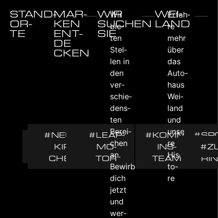
STAND­
MAR­
WIR
WEI­
Wir
Erfah­
OR­
KEN
SUCHEN
LAND
bie­
re
TE
ENT­
SIE
ten
mehr
DE­
Stel­
über
CKEN
len in
das
den
Auto­
ver­
haus
schie­
Wei­
dens­
land
ten
und
Berei­
unse­
#RIE­
#NEUN­
#LEAP­
#KOMM­
#SP
#STING­
#CUP­
#PEU­
chen
re
GELS­
KIR­
#SEAT
MO­
INS­
#NE
#Z
SO
BERT
RA
GEOT
an.
His­
BERG
CHEN
TOR
TEAM
RI
Bewirb
to­
dich
re
jetzt
und
wer­