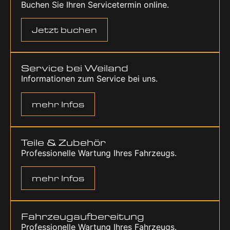
Buchen Sie Ihren Ser­vice­ter­min online.
Jetzt buchen
Ser­vice bei Wei­land
Infor­ma­tio­nen zum Ser­vice bei uns.
mehr Infos
Tei­le & Zube­hör
Pro­fes­sio­nel­le War­tung Ihres Fahr­zeugs.
mehr Infos
Fahr­zeug­auf­be­rei­tung
Pro­fes­sio­nel­le War­tung Ihres Fahr­zeugs.