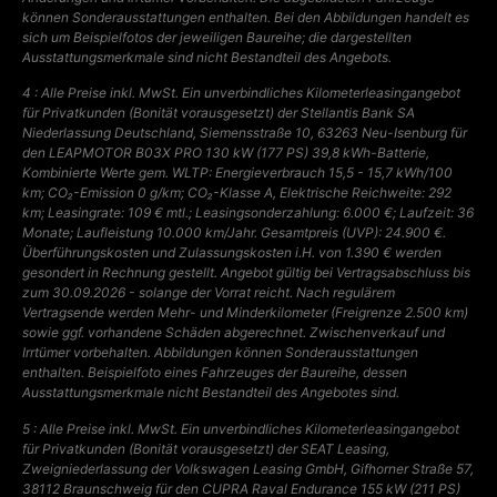
können Sonderausstattungen enthalten. Bei den Abbildungen handelt es
sich um Beispielfotos der jeweiligen Baureihe; die dargestellten
Ausstattungsmerkmale sind nicht Bestandteil des Angebots.
4 : Alle Preise inkl. MwSt. Ein unverbindliches Kilometerleasingangebot
für Privatkunden (Bonität vorausgesetzt) der Stellantis Bank SA
Niederlassung Deutschland, Siemensstraße 10, 63263 Neu-Isenburg für
den LEAPMOTOR B03X PRO 130 kW (177 PS) 39,8 kWh-Batterie,
Kombinierte Werte gem. WLTP: Energieverbrauch 15,5 - 15,7 kWh/100
km; CO₂-Emission 0 g/km; CO₂-Klasse A, Elektrische Reichweite: 292
km; Leasingrate: 109 € mtl.; Leasingsonderzahlung: 6.000 €; Laufzeit: 36
Monate; Laufleistung 10.000 km/Jahr. Gesamtpreis (UVP): 24.900 €.
Überführungskosten und Zulassungskosten i.H. von 1.390 € werden
gesondert in Rechnung gestellt. Angebot gültig bei Vertragsabschluss bis
zum 30.09.2026 - solange der Vorrat reicht. Nach regulärem
Vertragsende werden Mehr- und Minderkilometer (Freigrenze 2.500 km)
sowie ggf. vorhandene Schäden abgerechnet. Zwischenverkauf und
Irrtümer vorbehalten. Abbildungen können Sonderausstattungen
enthalten. Beispielfoto eines Fahrzeuges der Baureihe, dessen
Ausstattungsmerkmale nicht Bestandteil des Angebotes sind.
5 : Alle Preise inkl. MwSt. Ein unverbindliches Kilometerleasingangebot
für Privatkunden (Bonität vorausgesetzt) der SEAT Leasing,
Zweigniederlassung der Volkswagen Leasing GmbH, Gifhorner Straße 57,
38112 Braunschweig für den CUPRA Raval Endurance 155 kW (211 PS)