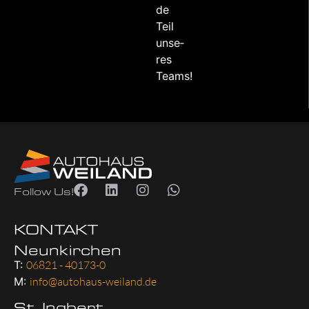
de
Teil
unse­
res
Teams!
Follow Us!
KONTAKT
Neunkirchen
T:
06821 - 40173-0
M:
info@autohaus-weiland.de
St. Ingbert