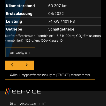
Kilo­me­ter­stand
60.207 km
Erst­zu­las­sung
04/2022
Leis­tung
74 kW / 101 PS
Getrie­be
Schalt­ge­trie­be
Kraft­stoff­ver­brauch (kom­bi­niert):
5,5 l/100km
;
CO
-Emis­sio­nen
2
(kom­bi­niert):
125 g/km
;
CO
-Klas­se:
D
2
anzei­gen
Alle Lager­fahr­zeu­ge (
382
) anse­hen
SER­VICE
Ser­vice­ter­min