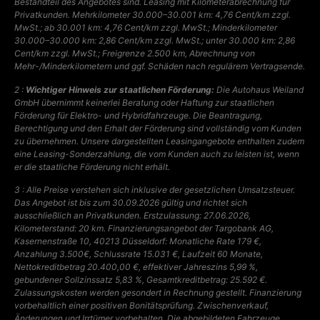
Bestandteil des Angebotes sind. Leasing mit Kilometerabrechnung für
Privatkunden. Mehrkilometer 30.000–30.001 km: 4,76 Cent/km zzgl.
MwSt.; ab 30.001 km: 4,76 Cent/km zzgl. MwSt.; Minderkilometer
30.000–30.000 km: 2,86 Cent/km zzgl. MwSt.; unter 30.000 km: 2,86
Cent/km zzgl. MwSt.; Freigrenze 2.500 km, Abrechnung von
Mehr-/Minderkilometern und ggf. Schäden nach regulärem Vertragsende.
2 :
Wichtiger Hinweis zur staatlichen Förderung:
Die Autohaus Weiland
GmbH übernimmt keinerlei Beratung oder Haftung zur staatlichen
Förderung für Elektro- und Hybridfahrzeuge. Die Beantragung,
Berechtigung und den Erhalt der Förderung sind vollständig vom Kunden
zu übernehmen.
Unsere dargestellten Leasingangebote enthalten zudem
eine Leasing-Sonderzahlung, die vom Kunden auch zu leisten ist, wenn
er die staatliche Förderung nicht erhält.
3 : Alle Preise verstehen sich inklusive der gesetzlichen Umsatzsteuer.
Das Angebot ist bis zum 30.09.2026 gültig und richtet sich
ausschließlich an Privatkunden. Erstzulassung: 27.06.2026,
Kilometerstand: 20 km. Finanzierungsangebot der Targobank AG,
Kasernenstraße 10, 40213 Düsseldorf: Monatliche Rate 179 €,
Anzahlung 3.500€, Schlussrate 15.031 €, Laufzeit 60 Monate,
Nettokreditbetrag 20.400,00 €, effektiver Jahreszins 5,99 %,
gebundener Sollzinssatz 5,83 %, Gesamtkreditbetrag: 25.592 €.
Zulassungskosten werden gesondert in Rechnung gestellt. Finanzierung
vorbehaltlich einer positiven Bonitätsprüfung. Zwischenverkauf,
Änderungen und Irrtümer vorbehalten. Die abgebildeten Fahrzeuge