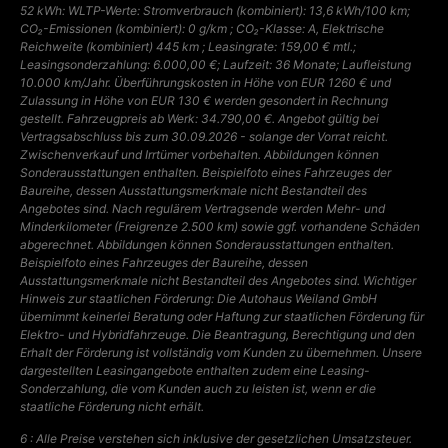
52 kWh: WLTP-Werte: Stromverbrauch (kombiniert): 13,6 kWh/100 km;
CO₂-Emissionen (kombiniert): 0 g/km ; CO₂-Klasse: A, Elektrische
Reichweite (kombiniert) 445 km ; Leasingrate: 159,00 € mtl.;
Leasingsonderzahlung: 6.000,00 €; Laufzeit: 36 Monate; Laufleistung
10.000 km/Jahr. Überführungskosten in Höhe von EUR 1260 € und
Zulassung in Höhe von EUR 130 € werden gesondert in Rechnung
gestellt. Fahrzeugpreis ab Werk: 34.790,00 €. Angebot gültig bei
Vertragsabschluss bis zum 30.09.2026 - solange der Vorrat reicht.
Zwischenverkauf und Irrtümer vorbehalten. Abbildungen können
Sonderausstattungen enthalten. Beispielfoto eines Fahrzeuges der
Baureihe, dessen Ausstattungsmerkmale nicht Bestandteil des
Angebotes sind. Nach regulärem Vertragsende werden Mehr- und
Minderkilometer (Freigrenze 2.500 km) sowie ggf. vorhandene Schäden
abgerechnet. Abbildungen können Sonderausstattungen enthalten.
Beispielfoto eines Fahrzeuges der Baureihe, dessen
Ausstattungsmerkmale nicht Bestandteil des Angebotes sind. Wichtiger
Hinweis zur staatlichen Förderung: Die Autohaus Weiland GmbH
übernimmt keinerlei Beratung oder Haftung zur staatlichen Förderung für
Elektro- und Hybridfahrzeuge. Die Beantragung, Berechtigung und den
Erhalt der Förderung ist vollständig vom Kunden zu übernehmen. Unsere
dargestellten Leasingangebote enthalten zudem eine Leasing-
Sonderzahlung, die vom Kunden auch zu leisten ist, wenn er die
staatliche Förderung nicht erhält.
6 : Alle Preise verstehen sich inklusive der gesetzlichen Umsatzsteuer.