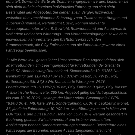
ermittelt. Soweit die Werte als Spannen angegeben werden, beziehen sie
sich nicht auf ein einzelnes individuelles Fahrzeug und sind nicht
Bestandteil des Angebotes. Sie dienen allein Vergleichszwecken
zwischen den verschiedenen Fahrzeugtypen. Zusatzausstattungen und
Zubehör (Anbauteile, Reifenformat, usw.) können relevante
Fahrzeugparameter, wie z.B. Gewicht, Rollwiderstand und Aerodynamik
verändern und neben Witterungs- und Verkehrsbedingungen sowie dem
individuellen Fahrverhalten den Kraftstoffverbrauch, den
Stromverbrauch, die CO₂-Emissionen und die Fahrleistungswerte eines
Fahrzeugs beeinflussen.
1 : Alle Werte inkl. gesetzlicher Umsatzsteuer. Das Angebot richtet sich
an Privatkunden. Ein Leasingangebot für Privatkunden der Stellantis
Bank SA Niederlassung Deutschland, Siemensstraße 10, 63263 Neu-
Isenburg für den
LEAPMOTOR T03 37kWh Design, 70 kW (95 PS),
Batteriekapazität: 37,3 kWh: Kombinierte Werte gem. WLTP:
Energieverbrauch 16,3 kWh/100 km, CO₂-Emission 0 g/km; CO₂-Klasse:
A, Elektrische Reichweite: 265 km. Angebot gültig bei Vertragsabschluss
bis zum 30.09.2026 - solange der Vorrat reicht. Gesamtpreis (UVP):
18.900,00 €.
Mtl. Rate: 29 €, Sonderzahlung: 6.000 €, Laufzeit in Monat:
36, jährliche Fahrleistung: 10.000 km. Überführungskosten in Höhe von
EUR 1260 € und Zulassung in Höhe von EUR 130 € werden gesondert in
Rechnung gestellt. Zwischenverkauf und Irrtümer vorbehalten.
Abbildungen können Sonderausstattungen enthalten. Beispielfoto eines
Fahrzeuges der Baureihe, dessen Ausstattungsmerkmale nicht