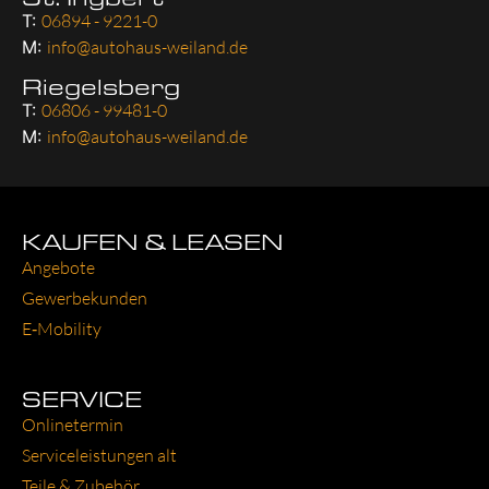
T:
06894 - 9221-0
M:
info@autohaus-weiland.de
Riegelsberg
T:
06806 - 99481-0
M:
info@autohaus-weiland.de
KAUFEN & LEASEN
Ange­bo­te
Gewer­be­kun­den
E‑Mobility
SERVICE
Online­ter­min
Ser­vice­leis­tun­gen alt
Tei­le & Zube­hör