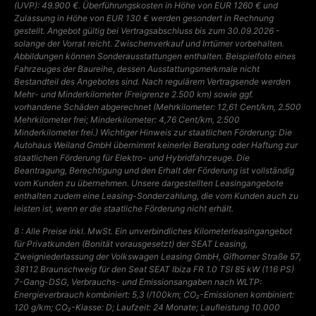
(UVP): 49.900 €. Überführungskosten in Höhe von EUR 1260 € und
Zulassung in Höhe von EUR 130 € werden gesondert in Rechnung
gestellt. Angebot gültig bei Vertragsabschluss bis zum 30.09.2026 -
solange der Vorrat reicht. Zwischenverkauf und Irrtümer vorbehalten.
Abbildungen können Sonderausstattungen enthalten. Beispielfoto eines
Fahrzeuges der Baureihe, dessen Ausstattungsmerkmale nicht
Bestandteil des Angebotes sind. Nach regulärem Vertragsende werden
Mehr- und Minderkilometer (Freigrenze 2.500 km) sowie ggf.
vorhandene Schäden abgerechnet (Mehrkilometer: 12,61 Cent/km, 2.500
Mehrkilometer frei; Minderkilometer: 4,76 Cent/km, 2.500
Minderkilometer frei.) Wichtiger Hinweis zur staatlichen Förderung: Die
Autohaus Weiland GmbH übernimmt keinerlei Beratung oder Haftung zur
staatlichen Förderung für Elektro- und Hybridfahrzeuge. Die
Beantragung, Berechtigung und den Erhalt der Förderung ist vollständig
vom Kunden zu übernehmen. Unsere dargestellten Leasingangebote
enthalten zudem eine Leasing-Sonderzahlung, die vom Kunden auch zu
leisten ist, wenn er die staatliche Förderung nicht erhält.
8 : Alle Preise inkl. MwSt. Ein unverbindliches Kilometerleasingangebot
für Privatkunden (Bonität vorausgesetzt) der SEAT Leasing,
Zweigniederlassung der Volkswagen Leasing GmbH, Gifhorner Straße 57,
38112 Braunschweig für den Seat SEAT Ibiza FR 1.0 TSI 85 kW (116 PS)
7-Gang-DSG, Verbrauchs- und Emissionsangaben nach WLTP:
Energieverbrauch kombiniert: 5,3 l/100km;
CO₂-Emissionen kombiniert:
120 g/km; CO₂-Klasse: D; Laufzeit: 24 Monate; Laufleistung 10.000