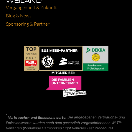
WEILAND
Ver­gan­gen­heit & Zukunft
Blog & News
Spon­so­ring & Part­ner
*
Verbrauchs- und Emissionswerte:
Die angegebenen Verbrauchs- und
Emissionswerte wurden nach dem gesetzlich vorgeschriebenen WLTP-
Verfahren (Worldwide Harmonized Light Vehicles Test Procedure)