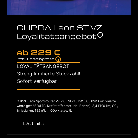
CUP­RA Leon ST VZ
Loya­li­täts­an­ge­bot
ab
229 €
mtl. Lea­sing­ra­te
LOYA­LI­TÄTS­AN­GE­BOT
Streng limi­tier­te Stück­zahl!
Sofort ver­füg­bar
CUP­RA Leon Sports­tou­rer VZ 2.0 TSI 245 kW (333 PS): Kom­bi­nier­te
Wer­te gemäß WLTP: Kraft­stoff­ver­brauch (Ben­zin): 8,4 l/100 km; CO₂-
Emis­sio­nen: 192 g/km; CO₂-Klas­se: G.
Details