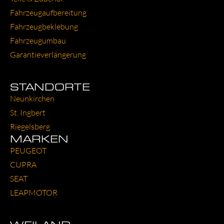
Fahr­zeug­auf­be­rei­tung
Fahr­zeug­be­kle­bung
Fahr­zeug­um­bau
Garantie­verlängerung
STANDORTE
Neun­kir­chen
St. Ing­bert
Rie­gels­berg
MARKEN
PEU­GEOT
CUP­RA
SEAT
LEAP­MO­TOR