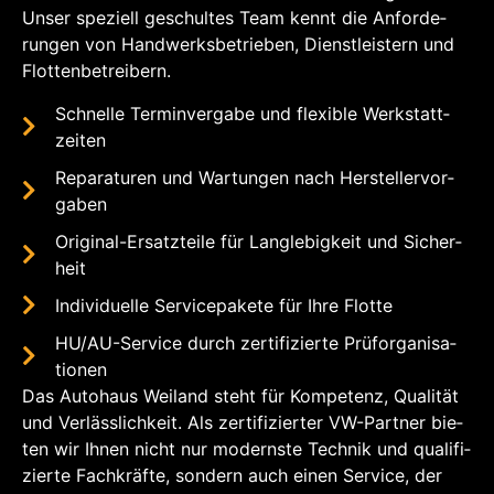
Unser spe­zi­ell geschul­tes Team kennt die Anfor­de­
run­gen von Hand­werks­be­trie­ben, Dienst­leis­tern und
Flot­ten­be­trei­bern.
Schnel­le Ter­min­ver­ga­be und fle­xi­ble Werk­statt­
zei­ten
Repa­ra­tu­ren und War­tun­gen nach Her­stel­ler­vor­
ga­ben
Ori­gi­nal-Ersatz­tei­le für Lang­le­big­keit und Sicher­
heit
Indi­vi­du­el­le Ser­vice­pa­ke­te für Ihre Flot­te
HU/AU-Ser­vice durch zer­ti­fi­zier­te Prüf­or­ga­ni­sa­
tio­nen
Das Auto­haus Wei­land steht für Kom­pe­tenz, Qua­li­tät
und Ver­läss­lich­keit. Als zer­ti­fi­zier­ter VW-Part­ner bie­
ten wir Ihnen nicht nur moderns­te Tech­nik und qua­li­fi­
zier­te Fach­kräf­te, son­dern auch einen Ser­vice, der