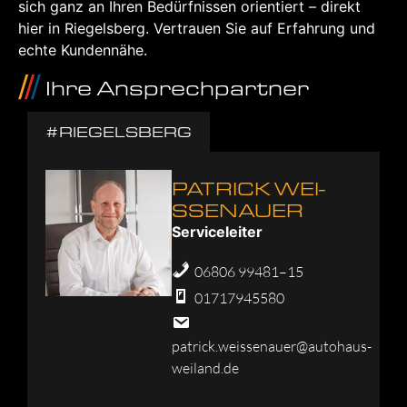
sich ganz an Ihren Bedürf­nis­sen ori­en­tiert – direkt
hier in Rie­gels­berg. Ver­trau­en Sie auf Erfah­rung und
ech­te Kun­den­nä­he.
Ihre Ansprech­part­ner
#RIE­GELS­BERG
PATRICK WEI­
SSE­NAU­ER
Ser­vice­lei­ter
06806 99481–15
01717945580
patrick.weissenauer@autohaus-
weiland.de