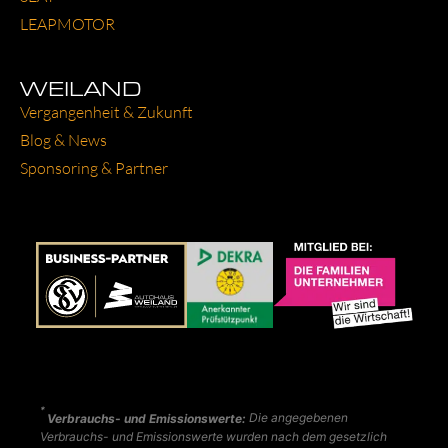
LEAP­MO­TOR
WEILAND
Ver­gan­gen­heit & Zukunft
Blog & News
Spon­so­ring & Part­ner
*
Verbrauchs- und Emissionswerte:
Die angegebenen
Verbrauchs- und Emissionswerte wurden nach dem gesetzlich