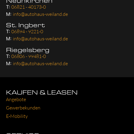
Neunkirchen
T:
06821 - 40173-0
M:
info@autohaus-weiland.de
St. Ingbert
T:
06894 - 9221-0
M:
info@autohaus-weiland.de
Riegelsberg
T:
06806 - 99481-0
M:
info@autohaus-weiland.de
KAUFEN & LEASEN
Ange­bo­te
Gewer­be­kun­den
E‑Mobility