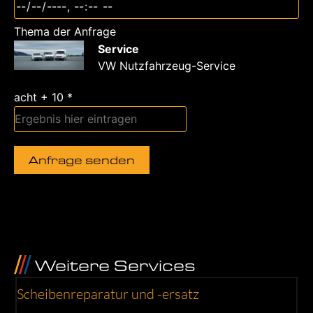
Thema der Anfrage
Service
VW Nutzfahrzeug-Service
acht + 10 *
Anfrage senden
Weitere Services
AI
Scheibenreparatur und -ersatz