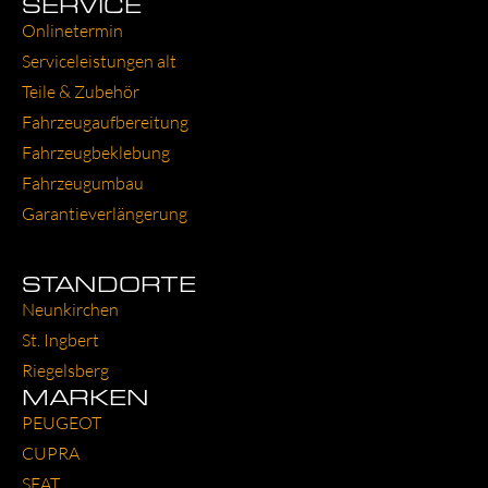
SERVICE
Online­ter­min
Ser­vice­leis­tun­gen alt
Tei­le & Zube­hör
Fahr­zeug­auf­be­rei­tung
Fahr­zeug­be­kle­bung
Fahr­zeug­um­bau
Garantie­verlängerung
STANDORTE
Neun­kir­chen
St. Ing­bert
Rie­gels­berg
MARKEN
PEU­GEOT
CUP­RA
SEAT