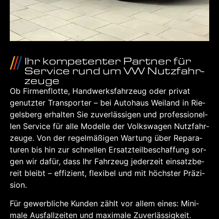
Ihr kom­pe­ten­ter Part­ner für
Ser­vice rund um VW Nutz­fahr­
zeu­ge
Ob Fir­men­flot­te, Hand­werks­fahr­zeug oder pri­vat
genutz­ter Trans­por­ter – bei Auto­haus Wei­land in Rie­
gels­berg erhal­ten Sie zuver­läs­si­gen und pro­fes­sio­nel­
len Ser­vice für alle Model­le der Volks­wa­gen Nutz­fahr­
zeu­ge. Von der regel­mä­ßi­gen War­tung über Repa­ra­
tu­ren bis hin zur schnel­len Ersatz­teil­be­schaf­fung sor­
gen wir dafür, dass Ihr Fahr­zeug jeder­zeit ein­satz­be­
reit bleibt – effi­zi­ent, fle­xi­bel und mit höchs­ter Prä­zi­
si­on.
Für gewerb­li­che Kun­den zählt vor allem eines: Mini­
ma­le Aus­fall­zei­ten und maxi­ma­le Zuver­läs­sig­keit.