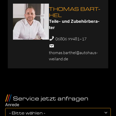
THO­MAS BART­
HEL
Tei­le- und Zube­hör­be­ra­
ter
06806 99481–17
thomas.barthel@autohaus-
weiland.de
Service jetzt anfragen
Anrede
- Bitte wählen -