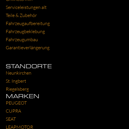
Ser­vice­leis­tun­gen alt
Tei­le & Zube­hör
Fahr­zeug­auf­be­rei­tung
Fahr­zeug­be­kle­bung
Fahr­zeug­um­bau
Garantie­verlängerung
STANDORTE
Neun­kir­chen
St. Ing­bert
Rie­gels­berg
MARKEN
PEU­GEOT
CUP­RA
SEAT
LEAP­MO­TOR