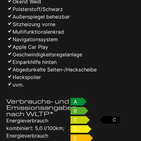
Okenit Weiß
Polsterstoff/Schwarz
Außenspiegel beheizbar
Sitzheizung vorne
Multifunktionslenkrad
Navigationssystem
Apple Car Play
Geschwindigkeitsregelanlage
Einparkhilfe hinten
Abgedunkelte Seiten-/Heckscheibe
Heckspoiler
uvm.
Verbrauchs- und
A
Emissionsangaben
B
nach WLTP*
C
C
Energieverbrauch
kombiniert: 5,0 l/100km;
D
Energieverbrauch
E