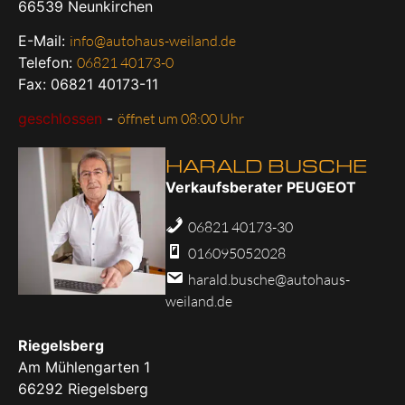
66539
Neunkirchen
E-Mail:
info@autohaus-weiland.de
Telefon:
06821 40173-0
Fax: 06821 40173-11
geschlossen
-
öffnet um 08:00 Uhr
HARALD BUSCHE
Verkaufsberater PEUGEOT
06821 40173-30
016095052028
harald.busche@autohaus-
weiland.de
Riegelsberg
Am Mühlengarten 1
66292
Riegelsberg