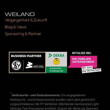
WEILAND
Ver­gan­gen­heit & Zukunft
Blog & News
Spon­so­ring & Part­ner
*
Verbrauchs- und Emissionswerte:
Die angegebenen
Verbrauchs- und Emissionswerte wurden nach dem gesetzlich
vorgeschriebenen WLTP-Verfahren (Worldwide Harmonized Light
Vehicles Test Procedure) ermittelt. Soweit die Werte als Spannen