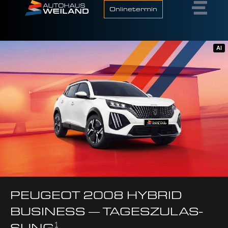
Onlinetermin
AI
PEU­GEOT 2008 HYBRID
BUSI­NESS — TAGES­ZU­LAS­
1
SUNG