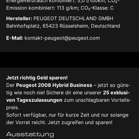
Energieverbrauch kombiniert: 5,0 l/100km; CO₂-
Emission kombiniert: 113 g/km; CO₂-Klasse: C
Hersteller:
PEUGEOT DEUTSCHLAND GMBH
Bahnhofsplatz, 65423 Rüsselsheim, Deutschland
E-Mail:
kontakt-peugeot@peugeot.com
Jetzt rich­tig Geld spa­ren!
Der
Peu­geot 2008 Hybrid Busi­ness
– jetzt so güns­
tig wie noch nie! Siche­re dir eine unse­rer
25 exklu­si­
ven Tages­zu­las­sun­gen
zum unschlag­ba­ren Vor­teils­
preis.
Sofort ver­füg­bar, nur für kur­ze Zeit und nur solan­ge
der Vor­rat reicht. Jetzt zugrei­fen und spa­ren!
Ausstattung