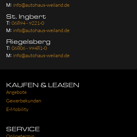
M:
info@autohaus-weiland.de
St. Ingbert
T:
06894 - 9221-0
M:
info@autohaus-weiland.de
Riegelsberg
T:
06806 - 99481-0
M:
info@autohaus-weiland.de
KAUFEN & LEASEN
Ange­bo­te
Gewer­be­kun­den
E‑Mobility
SERVICE
Online­ter­min