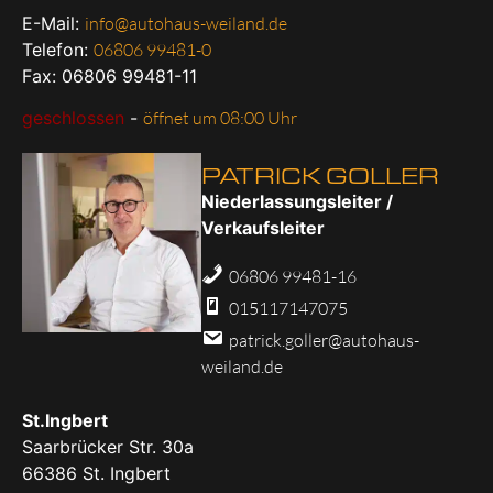
E-Mail:
info@autohaus-weiland.de
Telefon:
06806 99481-0
Fax: 06806 99481-11
geschlossen
-
öffnet um 08:00 Uhr
PATRICK GOLLER
Niederlassungsleiter /
Verkaufsleiter
06806 99481-16
015117147075
patrick.goller@autohaus-
weiland.de
St.Ingbert
Saarbrücker Str. 30a
66386
St. Ingbert