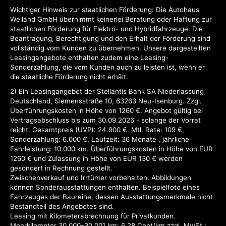
Wichtiger Hinweis zur staatlichen Förderung: Die Autohaus
Weiland GmbH übernimmt keinerlei Beratung oder Haftung zur
staatlichen Förderung für Elektro- und Hybridfahrzeuge. Die
Beantragung, Berechtigung und den Erhalt der Förderung sind
vollständig vom Kunden zu übernehmen. Unsere dargestellten
Leasingangebote enthalten zudem eine Leasing-
Sonderzahlung, die vom Kunden auch zu leisten ist, wenn er
die staatliche Förderung nicht erhält.
2
Ein Leasingangebot der Stellantis Bank SA Niederlassung
Deutschland, Siemensstraße 10, 63263 Neu-Isenburg.
Zzgl.
Überführungskosten in Höhe von 1260 €.
Angebot gültig bei
Vertragsabschluss bis zum 30.09.2026 - solange der Vorrat
reicht. Gesamtpreis (UVP): 24.900 €. Mtl. Rate: 109 €,
Sonderzahlung: 6.000 €, Laufzeit: 36 Monate , jährliche
Fahrleistung: 10.000 km. Überführungskosten in Höhe von EUR
1260 € und Zulassung in Höhe von EUR 130 € werden
gesondert in Rechnung gestellt.
Zwischenverkauf und Irrtümer vorbehalten. Abbildungen
können Sonderausstattungen enthalten. Beispielfoto eines
Fahrzeuges der Baureihe, dessen Ausstattungsmerkmale nicht
Bestandteil des Angebotes sind.
Leasing mit Kilometerabrechnung für Privatkunden.
Mehrkilometer 30.000–30.001 km: 6,28 Cent/km zzgl. MwSt.;