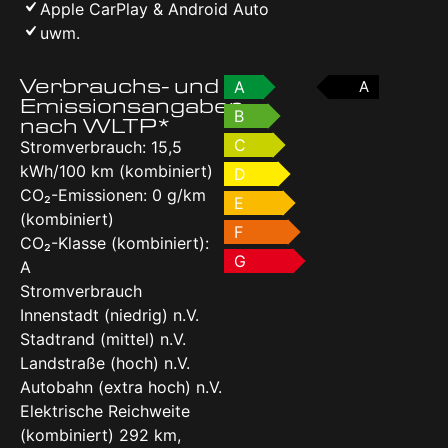
Apple CarPlay & Android Auto
uwm.
Verbrauchs- und
A
A
Emissionsangaben
B
nach WLTP*
C
Stromverbrauch: 15,5
kWh/100 km (kombiniert)
D
CO₂-Emissionen: 0 g/km
E
(kombiniert)
F
CO₂-Klasse (kombiniert):
G
A
Stromverbrauch
Innenstadt (niedrig) n.V.
Stadtrand (mittel) n.V.
Landstraße (hoch) n.V.
Autobahn (extra hoch) n.V.
Elektrische Reichweite
(kombiniert) 292 km,