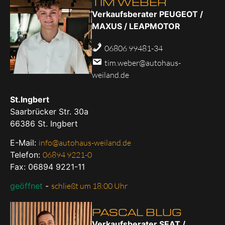
TIM WEBER
Verkaufsberater PEUGEOT /
MAXUS / LEAPMOTOR
06806 99481-34
tim.weber@autohaus-
weiland.de
St.Ingbert
Saarbrücker Str. 30a
66386
St. Ingbert
E-Mail:
info@autohaus-weiland.de
Telefon:
06894 9221-0
Fax: 06894 9221-11
geöffnet
-
schließt um 18:00 Uhr
PASCAL BLUG
Verkaufsberater SEAT /