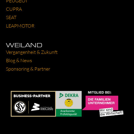
PEU­GEOT
CUP­RA
SEAT
LEAP­MO­TOR
WEILAND
Ver­gan­gen­heit & Zukunft
Blog & News
Spon­so­ring & Part­ner