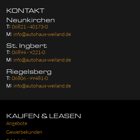
KONTAKT
Neunkirchen
T:
06821 - 40173-0
M:
info@autohaus-weiland.de
St. Ingbert
T:
06894 - 9221-0
M:
info@autohaus-weiland.de
Riegelsberg
T:
06806 - 99481-0
M:
info@autohaus-weiland.de
KAUFEN & LEASEN
Ange­bo­te
Gewer­be­kun­den