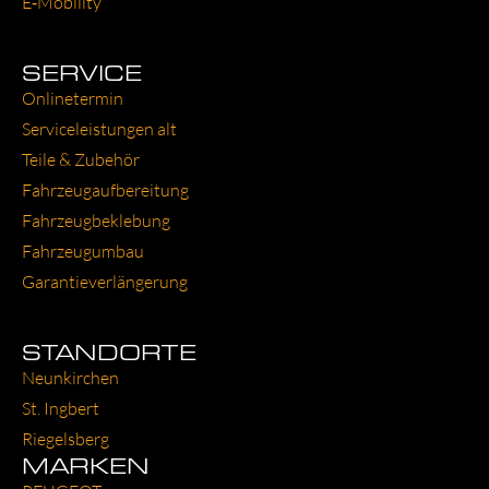
E‑Mobility
SERVICE
Online­ter­min
Ser­vice­leis­tun­gen alt
Tei­le & Zube­hör
Fahr­zeug­auf­be­rei­tung
Fahr­zeug­be­kle­bung
Fahr­zeug­um­bau
Garantie­verlängerung
STANDORTE
Neun­kir­chen
St. Ing­bert
Rie­gels­berg
MARKEN