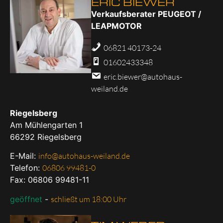
ERIC BIEWER
Verkaufsberater PEUGEOT /
LEAPMOTOR
06821 40173-24
01602433348
eric.biewer@autohaus-
weiland.de
Riegelsberg
Am Mühlengarten 1
66292
Riegelsberg
E-Mail:
info@autohaus-weiland.de
Telefon:
06806 99481-0
Fax: 06806 99481-11
geöffnet
-
schließt um 18:00 Uhr