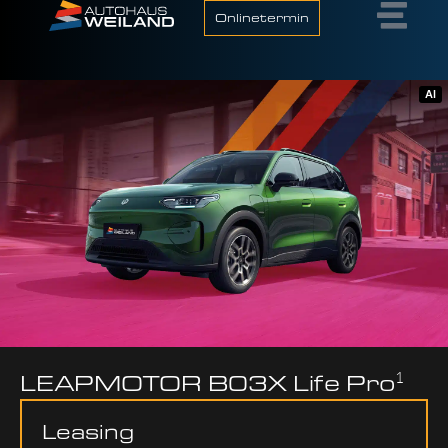
Onlinetermin
AI
1
LEAP­MO­TOR B03X Life Pro
Leasing