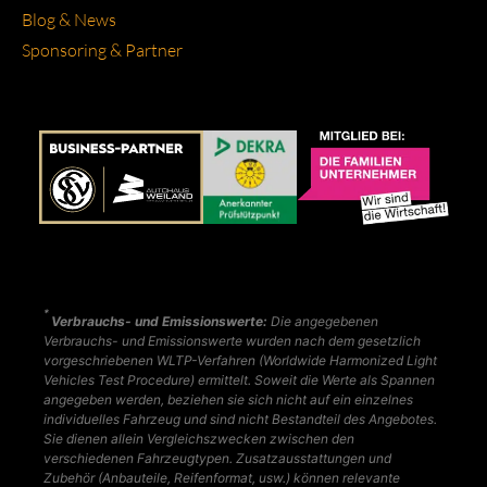
Blog & News
Spon­so­ring & Part­ner
*
Verbrauchs- und Emissionswerte:
Die angegebenen
Verbrauchs- und Emissionswerte wurden nach dem gesetzlich
vorgeschriebenen WLTP-Verfahren (Worldwide Harmonized Light
Vehicles Test Procedure) ermittelt. Soweit die Werte als Spannen
angegeben werden, beziehen sie sich nicht auf ein einzelnes
individuelles Fahrzeug und sind nicht Bestandteil des Angebotes.
Sie dienen allein Vergleichszwecken zwischen den
verschiedenen Fahrzeugtypen. Zusatzausstattungen und
Zubehör (Anbauteile, Reifenformat, usw.) können relevante