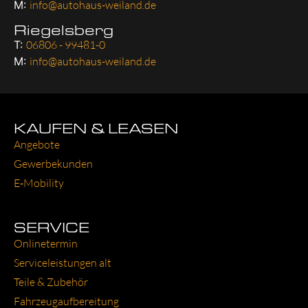
M:
info@autohaus-weiland.de
Riegelsberg
T:
06806 - 99481-0
M:
info@autohaus-weiland.de
KAUFEN & LEASEN
Ange­bo­te
Gewer­be­kun­den
E‑Mobility
SERVICE
Online­ter­min
Ser­vice­leis­tun­gen alt
Tei­le & Zube­hör
Fahr­zeug­auf­be­rei­tung