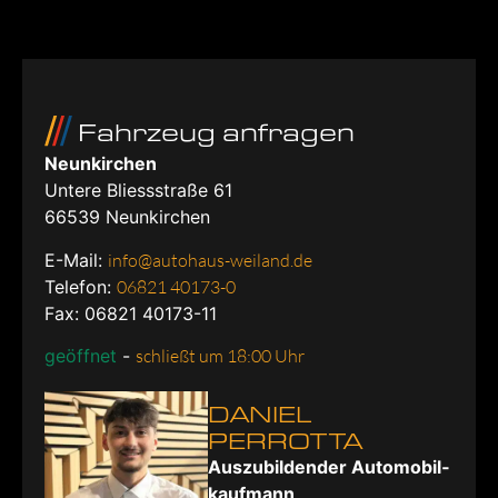
Fahrzeug anfragen
Neunkirchen
Untere Bliessstraße 61
66539
Neunkirchen
E-Mail:
info@autohaus-weiland.de
Telefon:
06821 40173-0
Fax: 06821 40173-11
geöffnet
-
schließt um 18:00 Uhr
DANIEL
PERROTTA
Aus­zu­bil­den­der Au­to­mo­bil­
kauf­mann