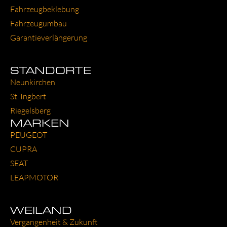
Fahr­zeug­be­kle­bung
Fahr­zeug­um­bau
Garantie­verlängerung
STANDORTE
Neun­kir­chen
St. Ing­bert
Rie­gels­berg
MARKEN
PEU­GEOT
CUP­RA
SEAT
LEAP­MO­TOR
WEILAND
Ver­gan­gen­heit & Zukunft