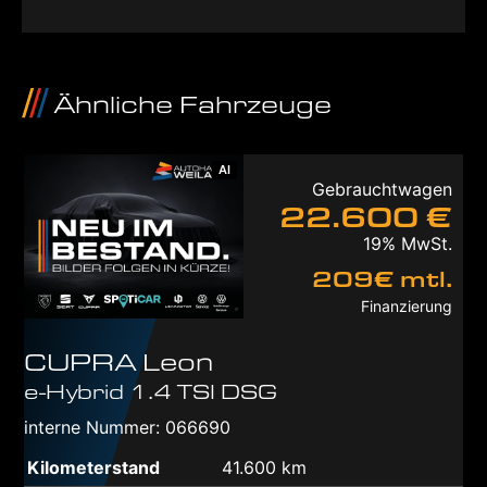
Ähnliche Fahrzeuge
AI
Gebrauchtwagen
22.600 €
19% MwSt.
209€ mtl.
Finanzierung
CUPRA
Leon
e-Hybrid 1.4 TSI DSG
interne Nummer: 066690
Kilometerstand
41.600 km