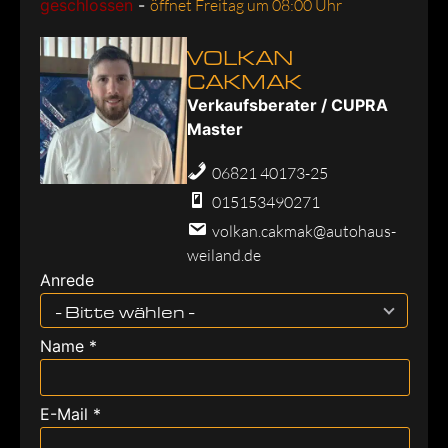
geschlossen
-
öffnet Freitag um 08:00 Uhr
VOLKAN
CAKMAK
Verkaufsberater / CUPRA
Master
06821 40173-25
015153490271
volkan.cakmak@autohaus-
weiland.de
Anrede
- Bitte wählen -
Name *
E-Mail *