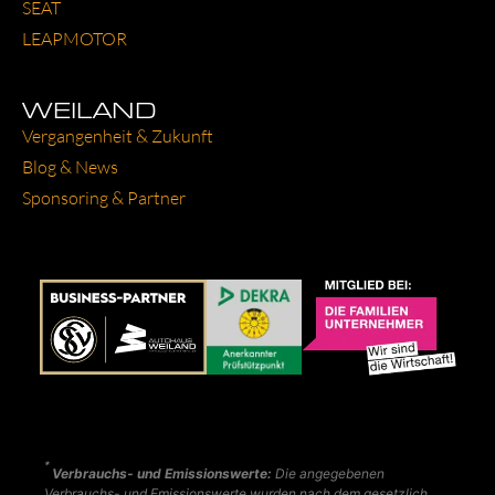
SEAT
LEAP­MO­TOR
WEILAND
Ver­gan­gen­heit & Zukunft
Blog & News
Spon­so­ring & Part­ner
*
Verbrauchs- und Emissionswerte:
Die angegebenen
Verbrauchs- und Emissionswerte wurden nach dem gesetzlich