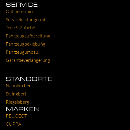
SERVICE
Online­ter­min
Ser­vice­leis­tun­gen alt
Tei­le & Zube­hör
Fahr­zeug­auf­be­rei­tung
Fahr­zeug­be­kle­bung
Fahr­zeug­um­bau
Garantie­verlängerung
STANDORTE
Neun­kir­chen
St. Ing­bert
Rie­gels­berg
MARKEN
PEU­GEOT
CUP­RA