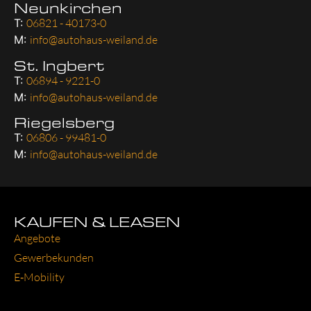
Neunkirchen
T:
06821 - 40173-0
M:
info@autohaus-weiland.de
St. Ingbert
T:
06894 - 9221-0
M:
info@autohaus-weiland.de
Riegelsberg
T:
06806 - 99481-0
M:
info@autohaus-weiland.de
KAUFEN & LEASEN
Ange­bo­te
Gewer­be­kun­den
E‑Mobility